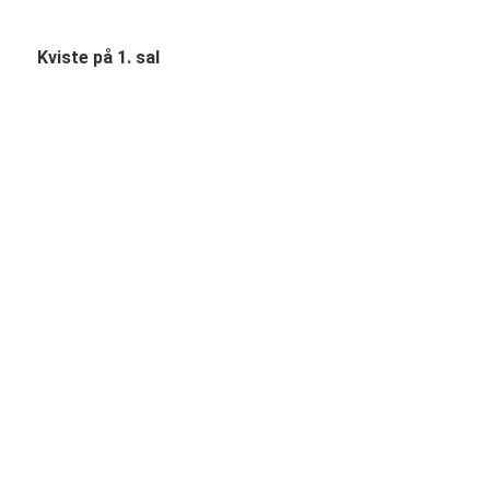
Kviste på 1. sal
 nye kviste etableres på 1. sal