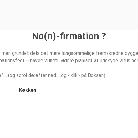
No(n)-firmation ?
ej – men grundet dels det mere langsommelige fremskredne bygge
mationsfest – havde vi indtil videre planlagt at udskyde Vitus no
e”…..(og scrol derefter ned…..og <klik> på Boksen)
Køkken
g her.. Muren ind til gæstetoiletter håber vi at få færdiggjort.