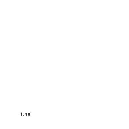
1. sal
ilbage på 1. sal. Alle lofter taget ned.