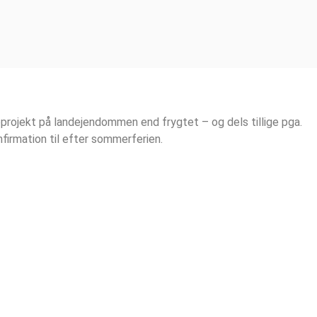
Rul
ned
til
projekt på landejendommen end frygtet – og dels tillige pga.
indhold
nfirmation til efter sommerferien.