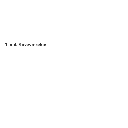
1. sal. Soveværelse
værelset på 1. sal tager form