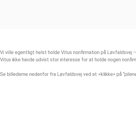
Videre
til
FAMILY
indhold
Vi ville egentligt helst holde Vitus nonfirmation på Løvfaldsv
Vitus ikke havde udvist stor interesse for at holde nogen nonfir
Se billederne nedenfor fra Løvfaldsvej ved at <klikke> på “pilen
Der mangler et par detaljer, hist o